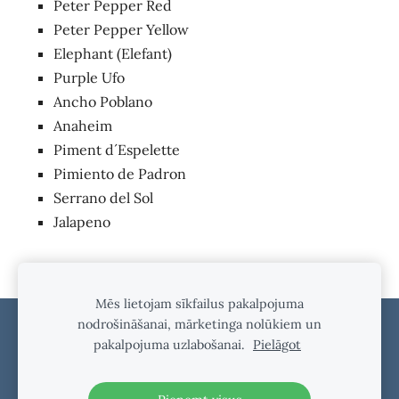
Peter Pepper Red
Peter Pepper Yellow
Elephant (Elefant)
Purple Ufo
Ancho Poblano
Anaheim
Piment d´Espelette
Pimiento de Padron
Serrano del Sol
Jalapeno
Mēs lietojam sīkfailus pakalpojuma
nodrošināšanai, mārketinga nolūkiem un
Sīkdatnes
pakalpojuma uzlabošanai.
Pielāgot
Mūs var atrast arī