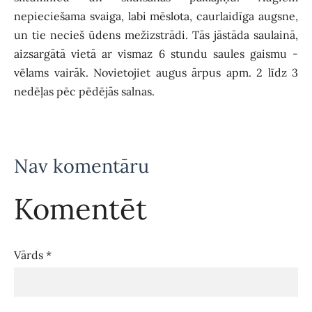
nepieciešama svaiga, labi mēslota, caurlaidīga augsne,
un tie necieš ūdens mežizstrādi. Tās jāstāda saulainā,
aizsargātā vietā ar vismaz 6 stundu saules gaismu -
vēlams vairāk. Novietojiet augus ārpus apm. 2 līdz 3
nedēļas pēc pēdējās salnas.
Nav komentāru
Komentēt
Vārds *