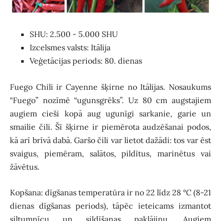
SHU: 2.500 - 5.000 SHU
Izcelsmes valsts: Itālija
Veģetācijas periods: 80. dienas
Fuego Chili ir Cayenne šķirne no Itālijas. Nosaukums
“Fuego” nozīmē “ugunsgrēks”. Uz 80 cm augstajiem
augiem cieši kopā aug ugunīgi sarkanie, garie un
smailie čili. Šī šķirne ir piemērota audzēšanai podos,
kā arī brīvā dabā. Garšo čili var lietot dažādi: tos var ēst
svaigus, piemēram, salātos, pildītus, marinētus vai
žāvētus.
Kopšana: dīgšanas temperatūra ir no 22 līdz 28 °C (8-21
dienas dīgšanas periods), tāpēc ieteicams izmantot
siltumnīcu un sildīšanas paklājiņu. Augiem