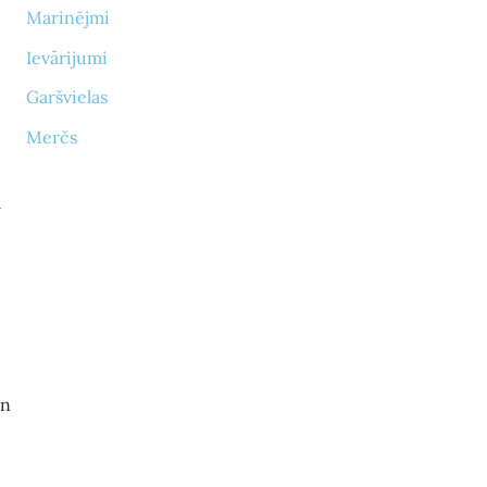
Marinējmi
Ievārijumi
Garšvielas
Merčs
a
un