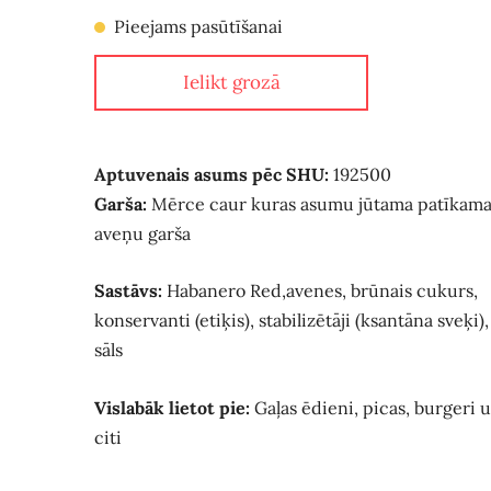
Pieejams pasūtīšanai
Ielikt grozā
Aptuvenais asums pēc SHU:
192500
Garša:
Mērce caur kuras asumu jūtama patīkam
aveņu garša
Sastāvs:
Habanero Red,avenes, brūnais cukurs,
konservanti (etiķis), stabilizētāji (ksantāna sveķi),
sāls
Vislabāk lietot pie:
Gaļas ēdieni, picas, burgeri 
citi