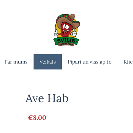
Par mums
Veikals
Pipari un viss ap to
Klie
Ave Hab
€8.00