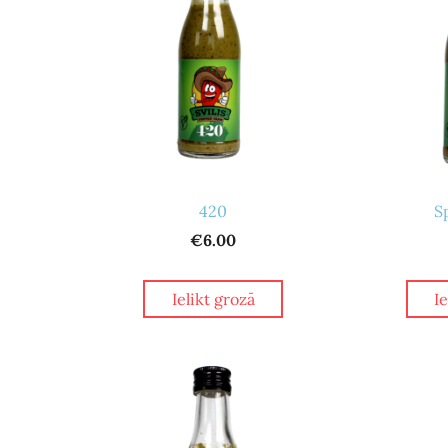
420
S
€6.00
Ielikt grozā
I