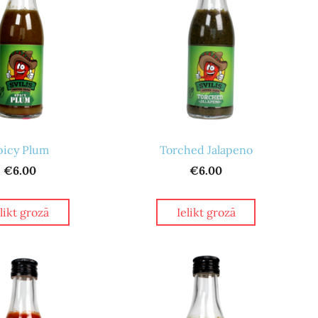
picy Plum
Torched Jalapeno
€6.00
€6.00
elikt grozā
Ielikt grozā