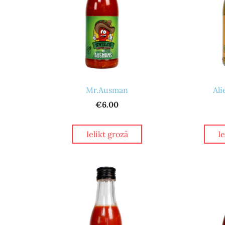
Mr.Ausman
Ali
€6.00
Ielikt grozā
I