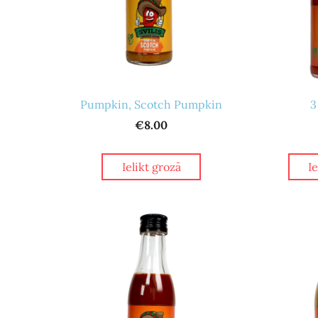
Pumpkin, Scotch Pumpkin
3
€8.00
Ielikt grozā
I