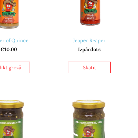
er of Quince
Jeaper Reaper
€10.00
Izpārdots
elikt grozā
Skatīt