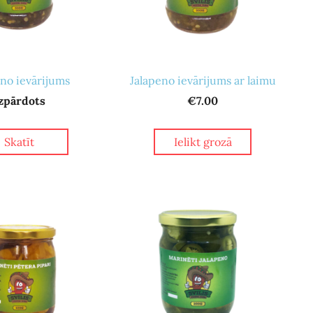
eno ievārijums
Jalapeno ievārijums ar laimu
zpārdots
€7.00
Skatīt
Ielikt grozā