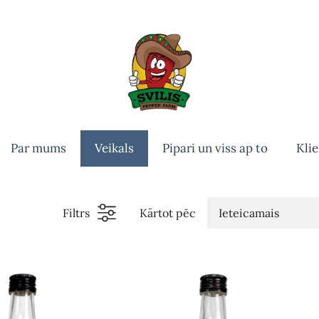
Par mums
Veikals
Pipari un viss ap to
Klie
Filtrs
Kārtot pēc