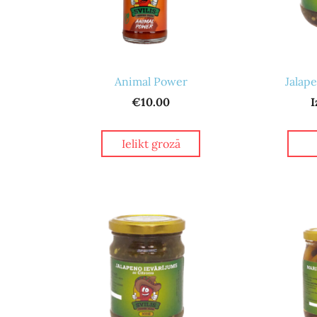
Animal Power
Jalap
€10.00
I
Ielikt grozā