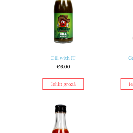
Dill with IT
Ga
€6.00
Ielikt grozā
I