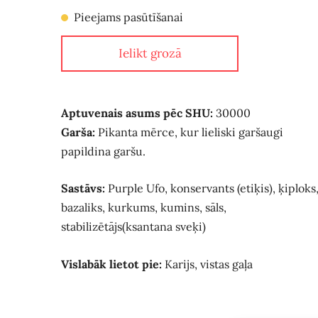
Pieejams pasūtīšanai
Ielikt grozā
Aptuvenais asums pēc SHU:
30000
Garša:
Pikanta mērce, kur lieliski garšaugi
papildina garšu.
Sastāvs:
Purple Ufo, konservants (etiķis), ķiploks
bazaliks, kurkums, kumins, sāls,
stabilizētājs(ksantana sveķi)
Vislabāk lietot pie:
Karijs, vistas gaļa