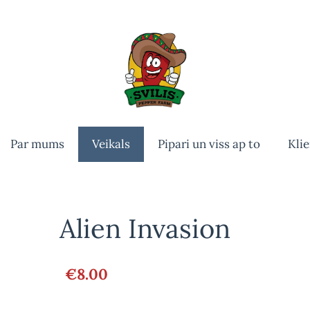
Par mums
Veikals
Pipari un viss ap to
Klie
Alien Invasion
€8.00